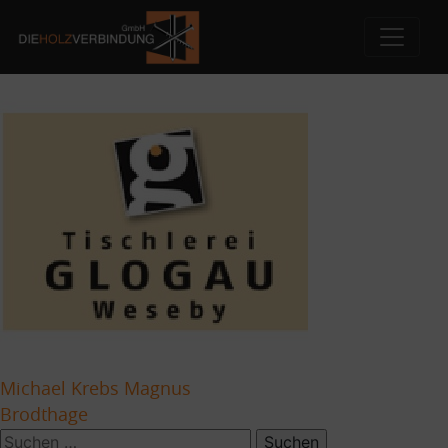
Jochen Gloau
Skip
to
content
Beitragsnavigation
Michael Krebs Magnus
Brodthage
Suchen