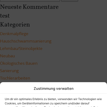
nach:
Neueste Kommentare
test
Kategorien
Denkmalpflege
Hauschschwammsanierung
Lehmbau/Steinobjekte
Neubau
Ökologisches Bauen
Sanierung
Tischlerarbeiten
Meta
Zustimmung verwalten
Anmelden
Um dir ein optimales Erlebnis zu bieten, verwenden wir Technologien wie
Eintrags-Feed
Cookies, um Geräteinformationen zu speichern und/oder darauf