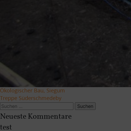
Beitragsnavigation
Ökologischer Bau, Siegum
Treppe Süderschmedeby
Suchen
nach:
Neueste Kommentare
test