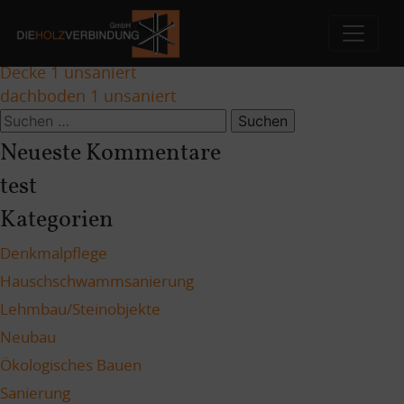
Decke 2 unsaniert
Skip
to
Beitragsnavigation
Decke 1 unsaniert
content
dachboden 1 unsaniert
Suchen
nach:
Neueste Kommentare
test
Kategorien
Denkmalpflege
Hauschschwammsanierung
Lehmbau/Steinobjekte
Neubau
Ökologisches Bauen
Sanierung