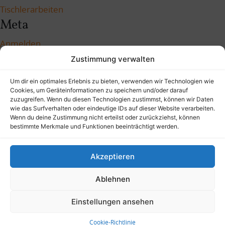
Tischlerarbeiten
Meta
Anmelden
Zustimmung verwalten
Eintrags-Feed
Kommentar-Feed
Um dir ein optimales Erlebnis zu bieten, verwenden wir Technologien wie
WordPress.org
Cookies, um Geräteinformationen zu speichern und/oder darauf
zuzugreifen. Wenn du diesen Technologien zustimmst, können wir Daten
wie das Surfverhalten oder eindeutige IDs auf dieser Website verarbeiten.
Wenn du deine Zustimmung nicht erteilst oder zurückziehst, können
bestimmte Merkmale und Funktionen beeinträchtigt werden.
info@holzverbindung.info
E-Mail:
|
Akzeptieren
Tel: 04631-4051 04
Impressum
Datenschutz
Ablehnen
© 2005-2023 Die Holzverbindung GmbH
Einstellungen ansehen
Cookie-Richtlinie