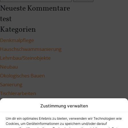
nach:
Neueste Kommentare
test
Kategorien
Denkmalpflege
Hauschschwammsanierung
Lehmbau/Steinobjekte
Neubau
Ökologisches Bauen
Sanierung
Tischlerarbeiten
Meta
Zustimmung verwalten
Anmelden
Um dir ein optimales Erlebnis zu bieten, verwenden wir Technologien wie
Eintrags-Feed
Cookies, um Geräteinformationen zu speichern und/oder darauf