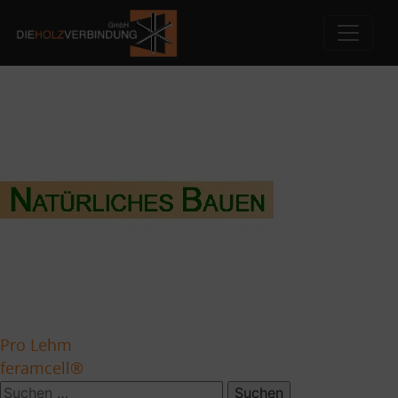
Meurer Natürliches Bauen
Skip
to
content
Beitragsnavigation
Pro Lehm
feramcell®
Suchen