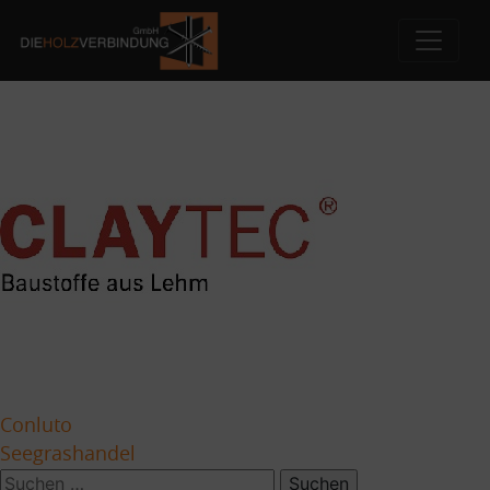
CLAYTEC
Skip
to
content
Beitragsnavigation
Conluto
Seegrashandel
Suchen