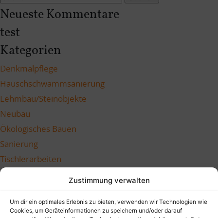
nach:
Neueste Kommentare
test
Kategorien
Denkmalpflege
Hauschschwammsanierung
Lehmbau/Steinobjekte
Neubau
Ökologisches Bauen
Sanierung
Tischlerarbeiten
Meta
Zustimmung verwalten
Anmelden
Um dir ein optimales Erlebnis zu bieten, verwenden wir Technologien wie
Eintrags-Feed
Cookies, um Geräteinformationen zu speichern und/oder darauf