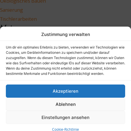
Ökologisches Bauen
Sanierung
Tischlerarbeiten
Meta
Zustimmung verwalten
Anmelden
Um dir ein optimales Erlebnis zu bieten, verwenden wir Technologien wie
Eintrags-Feed
Cookies, um Geräteinformationen zu speichern und/oder darauf
Kommentar-Feed
zuzugreifen. Wenn du diesen Technologien zustimmst, können wir Daten
wie das Surfverhalten oder eindeutige IDs auf dieser Website verarbeiten.
WordPress.org
Wenn du deine Zustimmung nicht erteilst oder zurückziehst, können
bestimmte Merkmale und Funktionen beeinträchtigt werden.
Akzeptieren
info@holzverbindung.info
E-Mail:
|
Ablehnen
Tel: 04631-4051 04
Impressum
Datenschutz
Einstellungen ansehen
© 2005-2023 Die Holzverbindung GmbH
Cookie-Richtlinie