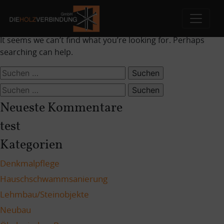
Nothing Found
Skip
to
It seems we can’t find what you’re looking for. Perhaps
content
searching can help.
Suchen
nach:
Suchen
nach:
Neueste Kommentare
test
Kategorien
Denkmalpflege
Hauschschwammsanierung
Lehmbau/Steinobjekte
Neubau