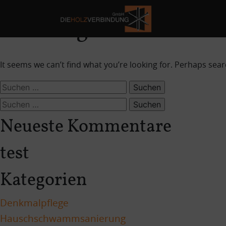
Nothing Found
Skip
to
content
It seems we can’t find what you’re looking for. Perhaps sear
Suchen
nach:
Suchen
nach:
Neueste Kommentare
test
Kategorien
Denkmalpflege
Hauschschwammsanierung